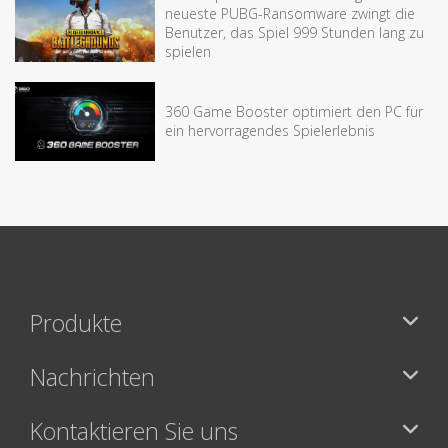
neueste PUBG-Ransomware zwingt die
Benutzer, das Spiel 999 Stunden lang zu
spielen
360 Game Booster optimiert den PC für
ein hervorragendes Spielerlebnis
Produkte
Nachrichten
Kontaktieren Sie uns