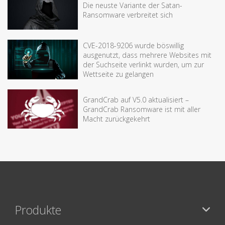
Die neuste Variante der Satan-
Ransomware verbreitet sich
CVE-2018-9206 wurde böswillig
ausgenutzt, dass mehrere Websites mit
der Suchseite verlinkt wurden, um zur
Wettseite zu gelangen
GrandCrab auf V5.0 aktualisiert –
GrandCrab Ransomware ist mit aller
Macht zurückgekehrt
Produkte