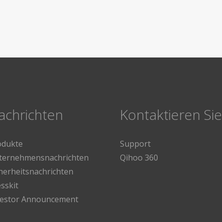
achrichten
Kontaktieren Si
odukte
Support
ternehmensnachrichten
Qihoo 360
herheitsnachrichten
sskit
vestor Announcement