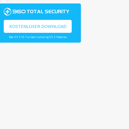
KOSTENLOSER DOWNLOAD
Mac OS X 10.7 or later including OS X Yosemite