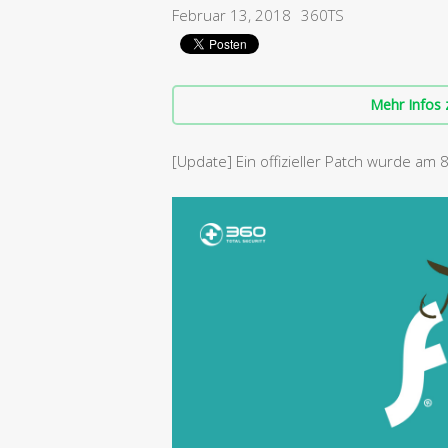
Februar 13, 2018
360TS
Mehr Infos 
[Update] Ein offizieller Patch wurde am 8