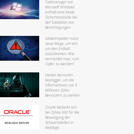
Taskmanager von
Microsoft Windows
enthält eine lokale
Sicherheitslücke bei
der Eskalation von
Berechtigungen.
Globelmposter nutzt
neue Wege, um sich
um den Erdball
auszubreiten: Wie
vermeidet man, zum
Opfer zu werden?
Hacker benutzen
Keylogger, um die
Informationen von 3
Millionen Zoho-
Benutzern zu stehlen
Oracle bedankt sich
bei Qihoo 360 für die
Beseitigung der
Schwachstellen in
Weblogic