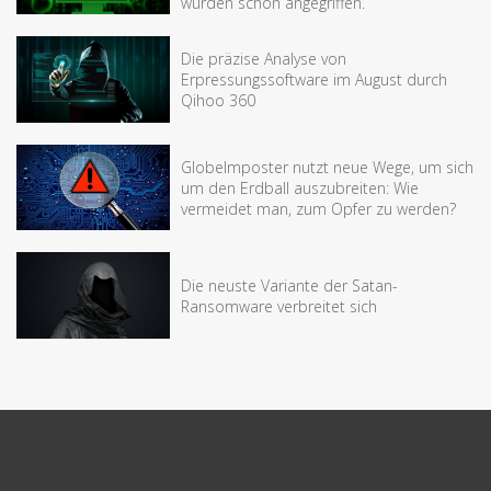
wurden schon angegriffen.
Die präzise Analyse von
Erpressungssoftware im August durch
Qihoo 360
Globelmposter nutzt neue Wege, um sich
um den Erdball auszubreiten: Wie
vermeidet man, zum Opfer zu werden?
Die neuste Variante der Satan-
Ransomware verbreitet sich