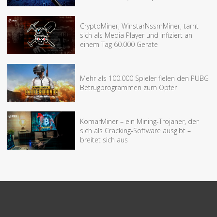
CryptoMiner, WinstarNssmMiner, tarnt
sich als Media Player und infiziert an
einem Tag 60.000 Geräte
Mehr als 100.000 Spieler fielen den PUBG
Betrugprogrammen zum Opfer
KomarMiner – ein Mining-Trojaner, der
sich als Cracking-Software ausgibt –
breitet sich aus