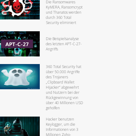
Die Ransomwares
KyMERA, Ransomcrypt
und Thanatos werden
durch 360 Total
Security eliminiert
Die Beispielsanalyse
des letzten APT-C-27-
Angriffs
360 Total Security hat
über 50.000 Angriffe
des Trojaners
„Clipboard Wallet
Hijacker“ abgewehrt
und Nutzern bei der
Rückgewinnung von
über 40 Millionen USD
geholfen
Hacker benutzen
Keylogger, um die
Informationen von 3
Millionen Zoho-