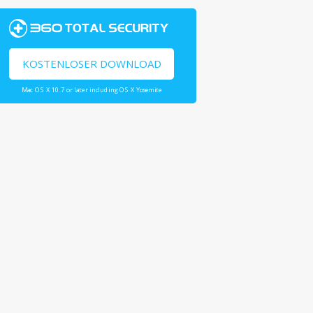
KOSTENLOSER DOWNLOAD
Mac OS X 10.7 or later including OS X Yosemite