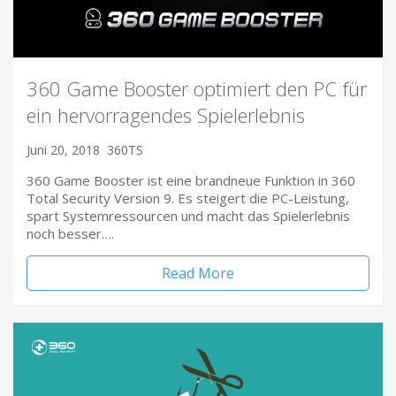
360 Game Booster optimiert den PC für
ein hervorragendes Spielerlebnis
Juni 20, 2018
360TS
360 Game Booster ist eine brandneue Funktion in 360
Total Security Version 9. Es steigert die PC-Leistung,
spart Systemressourcen und macht das Spielerlebnis
noch besser….
Read More