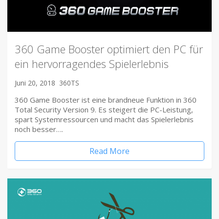
360 Game Booster optimiert den PC für
ein hervorragendes Spielerlebnis
Juni 20, 2018
360TS
360 Game Booster ist eine brandneue Funktion in 360
Total Security Version 9. Es steigert die PC-Leistung,
spart Systemressourcen und macht das Spielerlebnis
noch besser….
Read More