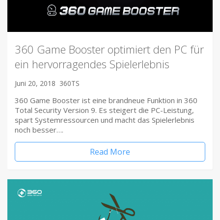
360 Game Booster optimiert den PC für
ein hervorragendes Spielerlebnis
Juni 20, 2018
360TS
360 Game Booster ist eine brandneue Funktion in 360
Total Security Version 9. Es steigert die PC-Leistung,
spart Systemressourcen und macht das Spielerlebnis
noch besser….
Read More