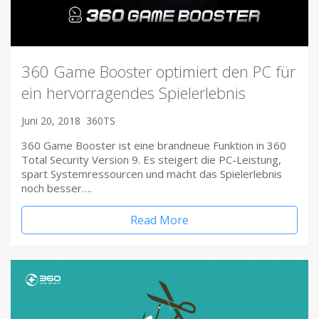
360 Game Booster optimiert den PC für
ein hervorragendes Spielerlebnis
Juni 20, 2018
360TS
360 Game Booster ist eine brandneue Funktion in 360
Total Security Version 9. Es steigert die PC-Leistung,
spart Systemressourcen und macht das Spielerlebnis
noch besser….
Read More