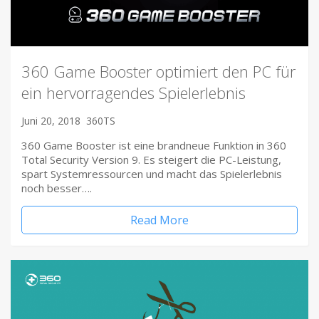
360 Game Booster optimiert den PC für
ein hervorragendes Spielerlebnis
Juni 20, 2018
360TS
360 Game Booster ist eine brandneue Funktion in 360
Total Security Version 9. Es steigert die PC-Leistung,
spart Systemressourcen und macht das Spielerlebnis
noch besser….
Read More