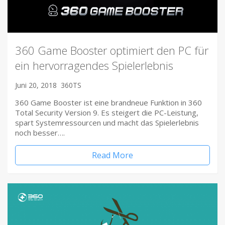
360 Game Booster optimiert den PC für
ein hervorragendes Spielerlebnis
Juni 20, 2018
360TS
360 Game Booster ist eine brandneue Funktion in 360
Total Security Version 9. Es steigert die PC-Leistung,
spart Systemressourcen und macht das Spielerlebnis
noch besser….
Read More