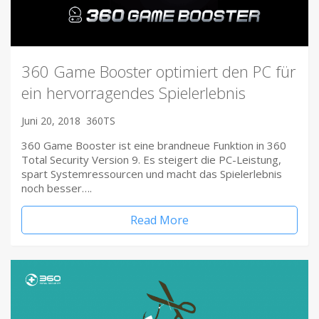
360 Game Booster optimiert den PC für
ein hervorragendes Spielerlebnis
Juni 20, 2018
360TS
360 Game Booster ist eine brandneue Funktion in 360
Total Security Version 9. Es steigert die PC-Leistung,
spart Systemressourcen und macht das Spielerlebnis
noch besser….
Read More