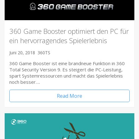
360 Game Booster optimiert den PC für
ein hervorragendes Spielerlebnis
Juni 20, 2018
360TS
360 Game Booster ist eine brandneue Funktion in 360
Total Security Version 9. Es steigert die PC-Leistung,
spart Systemressourcen und macht das Spielerlebnis
noch besser….
Read More