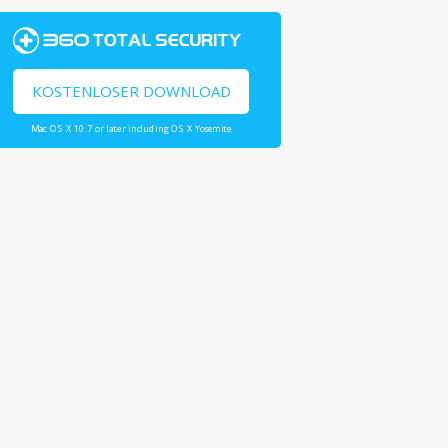
KOSTENLOSER DOWNLOAD
Mac OS X 10.7 or later including OS X Yosemite