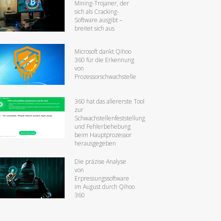
Mining-Trojaner, der
sich als Cracking-
Software ausgibt –
breitet sich aus
Microsoft dankt Qihoo
360 für die Erkennung
von
Prozessorschwachstelle
360 hat das allererste Tool
zur
Schwachstellenfeststellung
und Fehlerbehebung
beim Hauptprozessor
herausgegeben
Die präzise Analyse
von
Erpressungssoftware
im August durch Qihoo
360