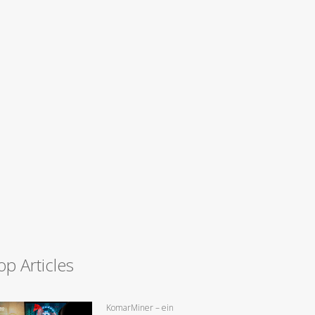
op Articles
KomarMiner – ein