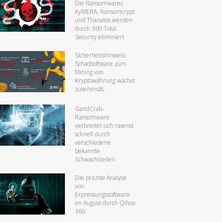
Die Ransomwares
KyMERA, Ransomcrypt
und Thanatos werden
durch 360 Total
Security eliminiert
Sicherheitshinweis:
Schadsoftware zum
Mining von
Kryptowährung wächst
zusehends.
GandCrab-
Ransomware
verbreitet sich rasend
schnell durch
verschiedene
bekannte
Schwachstellen
Die präzise Analyse
von
Erpressungssoftware
im August durch Qihoo
360