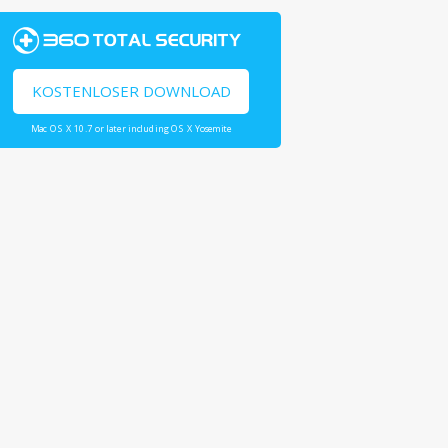
KOSTENLOSER DOWNLOAD
Mac OS X 10.7 or later including OS X Yosemite