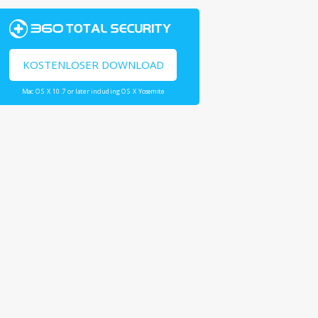
KOSTENLOSER DOWNLOAD
Mac OS X 10.7 or later including OS X Yosemite