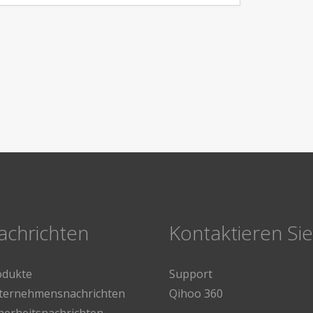
achrichten
Kontaktieren Si
odukte
Support
ternehmensnachrichten
Qihoo 360
herheitsnachrichten