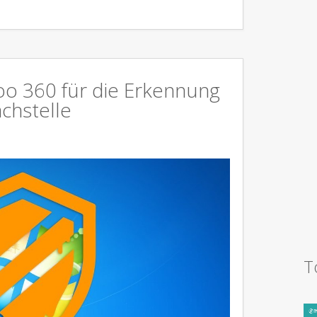
oo 360 für die Erkennung
chstelle
T