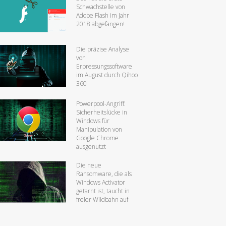
Schwachstelle von
Adobe Flash im Jahr
2018 abgefangen!
Die präzise Analyse
von
Erpressungssoftware
im August durch Qihoo
360
Powerpool-Angriff:
Sicherheitslücke in
Windows für
Manipulation von
Google Chrome
ausgenutzt
Die neue
Ransomware, die als
Windows Activator
getarnt ist, taucht in
freier Wildbahn auf