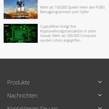
Mehr als 100.000 Spieler fielen den PUBG
Betrugprogrammen zum Opfer
CryptoMiner bringt Ihre
Kryptowährungstransaktion in seine
Gewalt. Mehr als 300.000 Computer
wurden schon angegriffen.
Produkte
Nachrichten
Kontaktieren Sie uns