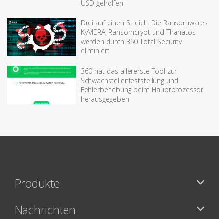
USD geholfen
Drei auf einen Streich: Die Ransomwares
KyMERA, Ransomcrypt und Thanatos
werden durch 360 Total Security
eliminiert
360 hat das allererste Tool zur
Schwachstellenfeststellung und
Fehlerbehebung beim Hauptprozessor
herausgegeben
Produkte
Nachrichten