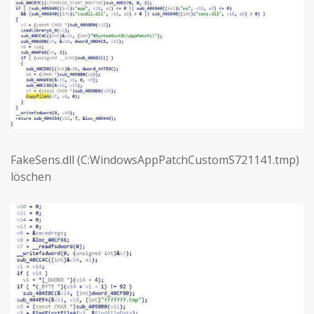
FakeSens.dll (C:WindowsAppPatchCustomS721141.tmp)
löschen