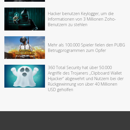
Hacker benutzen Keylogger, um die
Informationen von 3 Millionen Zoho-
Benutzern zu stehlen
Mehr als 100.000 Spieler fielen den PUBG
Betrugprogrammen zum Opfer
360 Total Security hat über 50.000
Angriffe des Trojaners „Clipboard Wallet
Hijacker“ abgewehrt und Nutzern bei der
Rückgewinnung von über 40 Millionen
USD geholfen