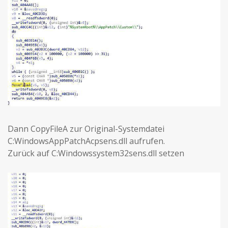
Dann CopyFileA zur Original-Systemdatei
C:WindowsAppPatchAcpsens.dll aufrufen.
Zurück auf C:Windowssystem32sens.dll setzen