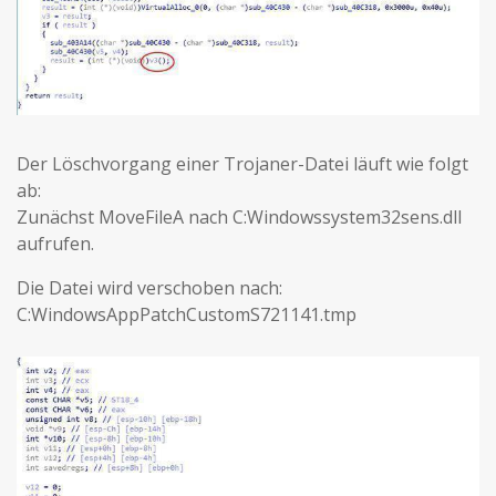
Der Löschvorgang einer Trojaner-Datei läuft wie folgt
ab:
Zunächst MoveFileA nach C:Windowssystem32sens.dll
aufrufen.
Die Datei wird verschoben nach:
C:WindowsAppPatchCustomS721141.tmp