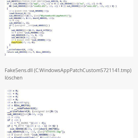
FakeSens.dll (C:WindowsAppPatchCustomS721141.tmp)
löschen