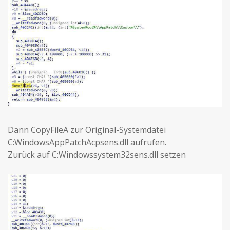
Dann CopyFileA zur Original-Systemdatei
C:WindowsAppPatchAcpsens.dll aufrufen.
Zurück auf C:Windowssystem32sens.dll setzen