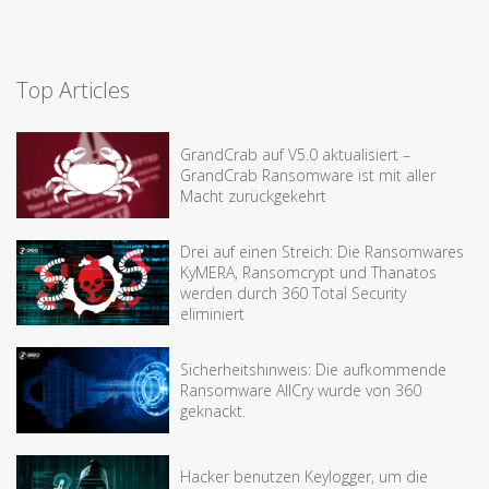
Top Articles
GrandCrab auf V5.0 aktualisiert –
GrandCrab Ransomware ist mit aller
Macht zurückgekehrt
Drei auf einen Streich: Die Ransomwares
KyMERA, Ransomcrypt und Thanatos
werden durch 360 Total Security
eliminiert
Sicherheitshinweis: Die aufkommende
Ransomware AllCry wurde von 360
geknackt.
Hacker benutzen Keylogger, um die