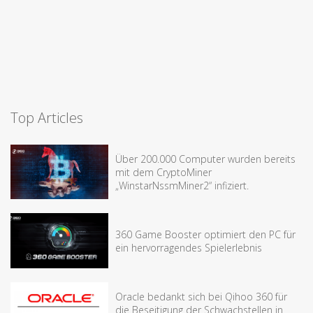
Top Articles
Über 200.000 Computer wurden bereits
mit dem CryptoMiner
„WinstarNssmMiner2“ infiziert.
360 Game Booster optimiert den PC für
ein hervorragendes Spielerlebnis
Oracle bedankt sich bei Qihoo 360 für
die Beseitigung der Schwachstellen in