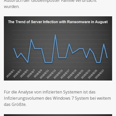
Ausbruch der Globelmposter Familie verursacht
wurden.
Für die Analyse von infizierten Systemen ist das
Infizierungsvolumen des Windows 7 System bei weitem
das Größte.