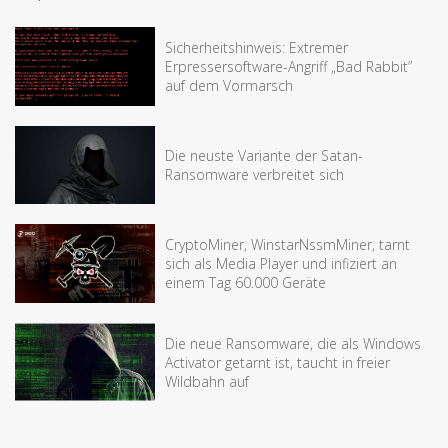
Sicherheitshinweis: Extremer
Erpressersoftware-Angriff „Bad Rabbit”
auf dem Vormarsch
Die neuste Variante der Satan-
Ransomware verbreitet sich
CryptoMiner, WinstarNssmMiner, tarnt
sich als Media Player und infiziert an
einem Tag 60.000 Geräte
Die neue Ransomware, die als Windows
Activator getarnt ist, taucht in freier
Wildbahn auf