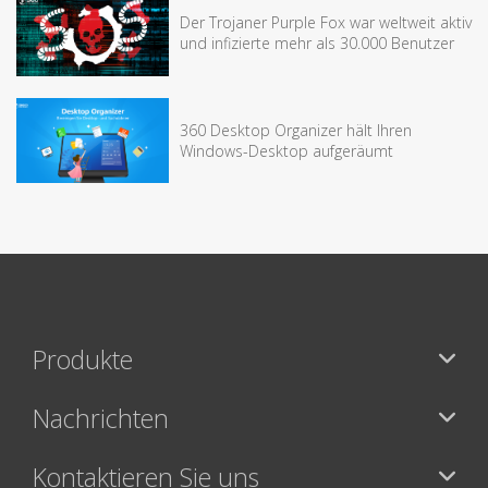
Der Trojaner Purple Fox war weltweit aktiv
und infizierte mehr als 30.000 Benutzer
360 Desktop Organizer hält Ihren
Windows-Desktop aufgeräumt
Produkte
Nachrichten
Kontaktieren Sie uns