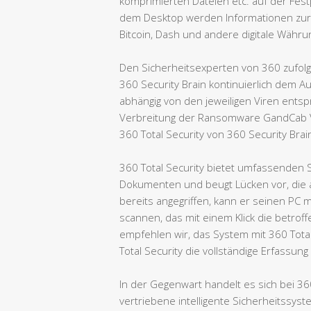
komprimierten Dateien etc. auf der Festp
dem Desktop werden Informationen zur
Bitcoin, Dash und andere digitale Währ
Den Sicherheitsexperten von 360 zufolge
360 Security Brain kontinuierlich dem 
abhängig von den jeweiligen Viren ents
Verbreitung der Ransomware GandCab V5
360 Total Security von 360 Security Brai
360 Total Security bietet umfassenden
Dokumenten und beugt Lücken vor, die
bereits angegriffen, kann er seinen P
scannen, das mit einem Klick die betrof
empfehlen wir, das System mit 360 Total 
Total Security die vollständige Erfassun
In der Gegenwart handelt es sich bei 36
vertriebene intelligente Sicherheitssy