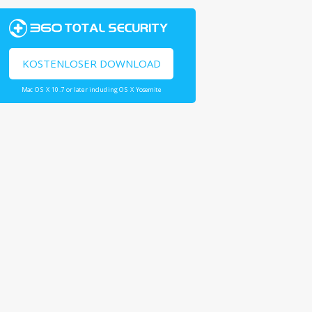
KOSTENLOSER DOWNLOAD
Mac OS X 10.7 or later including OS X Yosemite