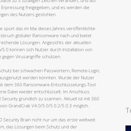
latte zu 5 zufälligen Zeichen verändert, und auf
 Erpressung freigegeben, und es werden die
ungen des Nutzers gestohlen.
 spürt das im Mai dieses Jahres veröffentlichte
Ausbruch globaler Ransomware nach und bietet
prechende Lösungen. Angesichts der aktuellen
.0 können sich Nutzer durch Installation von
n gegen Virusangriffe schützen.
 Schutz bei schwachen Passwörtern, Remote-Login,
 ausgenutzt werden könnten. Wurde der Nutzer
C mit dem 360 Ransomware-Entschlüsselungs-Tool
fene Datei wieder entschlüsselt. Im Anschluss
Security gründlich zu scannen. Aktuell ist mit 360
g von GrandCrab V4.0/5.0/5.0.2/5.0.3 möglich.
T
0 Security Brain nicht nur um das erste weltweit
stem, das Lösungen beim Schutz und der