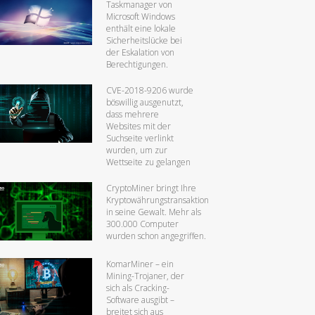
Taskmanager von
Microsoft Windows
enthält eine lokale
Sicherheitslücke bei
der Eskalation von
Berechtigungen.
CVE-2018-9206 wurde
böswillig ausgenutzt,
dass mehrere
Websites mit der
Suchseite verlinkt
wurden, um zur
Wettseite zu gelangen
CryptoMiner bringt Ihre
Kryptowährungstransaktion
in seine Gewalt. Mehr als
300.000 Computer
wurden schon angegriffen.
KomarMiner – ein
Mining-Trojaner, der
sich als Cracking-
Software ausgibt –
breitet sich aus