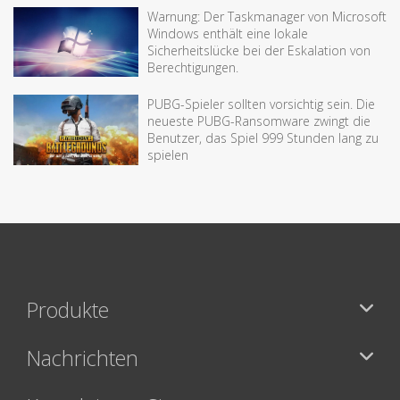
Warnung: Der Taskmanager von Microsoft
Windows enthält eine lokale
Sicherheitslücke bei der Eskalation von
Berechtigungen.
PUBG-Spieler sollten vorsichtig sein. Die
neueste PUBG-Ransomware zwingt die
Benutzer, das Spiel 999 Stunden lang zu
spielen
Produkte
Nachrichten