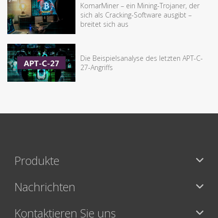
KomarMiner – ein Mining-Trojaner, der
sich als Cracking-Software ausgibt –
breitet sich aus
Die Beispielsanalyse des letzten APT-C-
27-Angriffs
Produkte
Nachrichten
Kontaktieren Sie uns