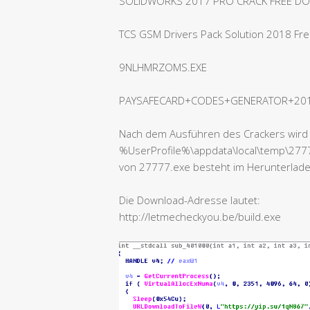
SOLIDWORKS 2017 PRO CRACK FREE D
TCS GSM Drivers Pack Solution 2018 Fr
9NLHMRZOMS.EXE
PAYSAFECARD+CODES+GENERATOR+2018
Nach dem Ausführen des Crackers wird 
%UserProfile%\appdata\local\temp\277
von 27777.exe besteht im Herunterlade
Die Download-Adresse lautet:
http://letmecheckyou.be/build.exe