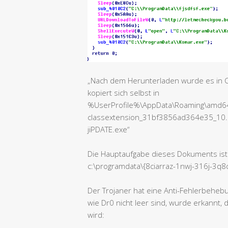
„Nach dem Herunterladen wurde es in C
kopiert sich selbst in
%UserProfile%\AppData\Roaming\amd64
classextension_31bf3856ad364e35_10
jiPDATE.exe“
Die Hauptaufgabe dieses Dokuments ist
c:\programdata\{8ciarraz-1nwj-316j-3q
Der Trojaner hat eine Anti-Fehlerbeheb
wie Dr0 nicht leer sind, wurde erkannt
wird: