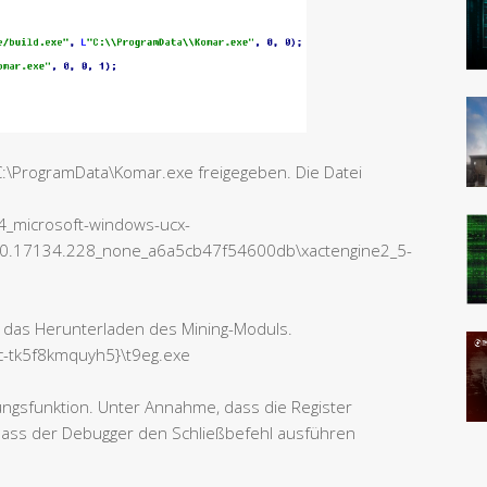
:\ProgramData\Komar.exe freigegeben. Die Datei
_microsoft-windows-ucx-
.0.17134.228_none_a6a5cb47f54600db\xactengine2_5-
 das Herunterladen des Mining-Moduls.
8c-tk5f8kmquyh5}\t9eg.exe
ungsfunktion. Unter Annahme, dass die Register
, dass der Debugger den Schließbefehl ausführen