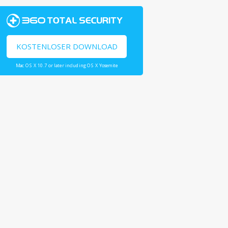
KOSTENLOSER DOWNLOAD
Mac OS X 10.7 or later including OS X Yosemite