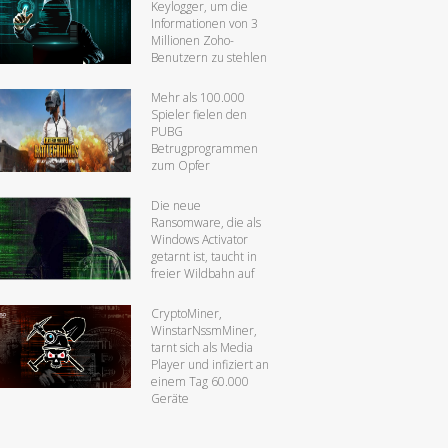
Keylogger, um die
Informationen von 3
Millionen Zoho-
Benutzern zu stehlen
Mehr als 100.000
Spieler fielen den
PUBG
Betrugprogrammen
zum Opfer
Die neue
Ransomware, die als
Windows Activator
getarnt ist, taucht in
freier Wildbahn auf
CryptoMiner,
WinstarNssmMiner,
tarnt sich als Media
Player und infiziert an
einem Tag 60.000
Geräte