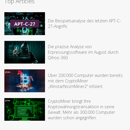
Top Articles
Die Beispielsanalyse des letzten APT-C-
27-Angriffs
Die präzise Analyse von
Erpressungssoftware im August durch
Qihoo 360
Über 200.000 Computer wurden bereits
mit dem CryptoMiner
„WinstarNssmMiner2“ infiziert.
CryptoMiner bringt Ihre
Kryptowährungstransaktion in seine
Gewalt. Mehr als 300.000 Computer
wurden schon angegriffen.