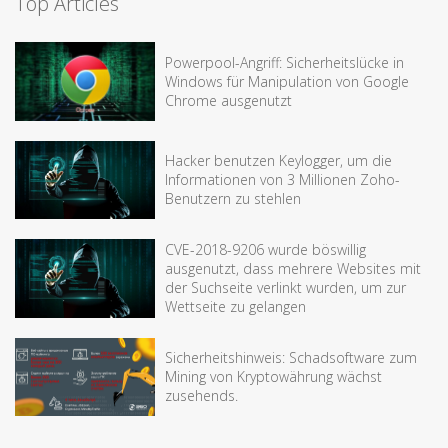
Top Articles
Powerpool-Angriff: Sicherheitslücke in
Windows für Manipulation von Google
Chrome ausgenutzt
Hacker benutzen Keylogger, um die
Informationen von 3 Millionen Zoho-
Benutzern zu stehlen
CVE-2018-9206 wurde böswillig
ausgenutzt, dass mehrere Websites mit
der Suchseite verlinkt wurden, um zur
Wettseite zu gelangen
Sicherheitshinweis: Schadsoftware zum
Mining von Kryptowährung wächst
zusehends.