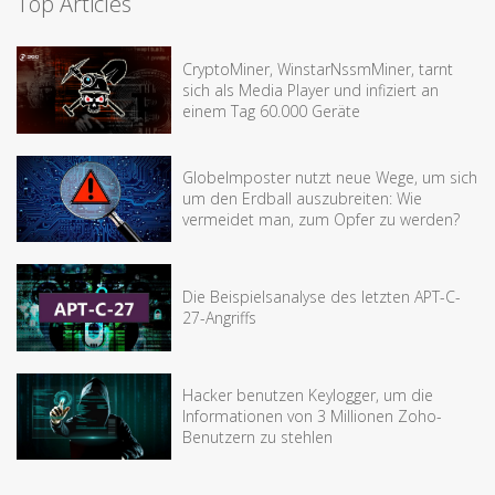
Top Articles
CryptoMiner, WinstarNssmMiner, tarnt
sich als Media Player und infiziert an
einem Tag 60.000 Geräte
Globelmposter nutzt neue Wege, um sich
um den Erdball auszubreiten: Wie
vermeidet man, zum Opfer zu werden?
Die Beispielsanalyse des letzten APT-C-
27-Angriffs
Hacker benutzen Keylogger, um die
Informationen von 3 Millionen Zoho-
Benutzern zu stehlen