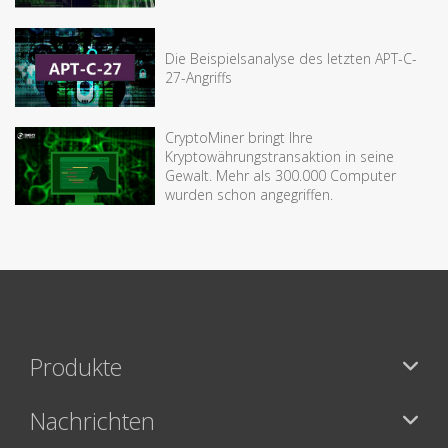
Die Beispielsanalyse des letzten APT-C-
27-Angriffs
CryptoMiner bringt Ihre
Kryptowährungstransaktion in seine
Gewalt. Mehr als 300.000 Computer
wurden schon angegriffen.
Produkte
Nachrichten