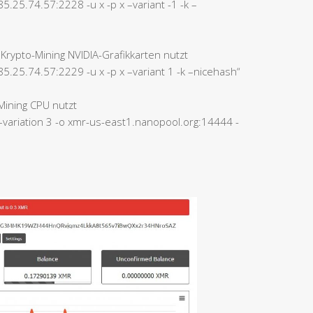
5.25.74.57:2228 -u x -p x –variant -1 -k –
 Krypto-Mining NVIDIA-Grafikkarten nutzt
85.25.74.57:2229 -u x -p x –variant 1 -k –nicehash“
Mining CPU nutzt
–variation 3 -o xmr-us-east1.nanopool.org:14444 -