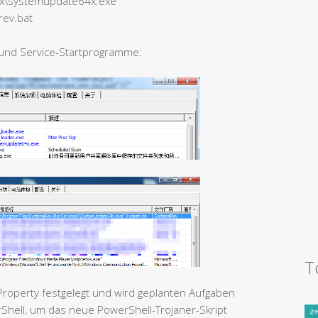
esx\systemupdate64x.exe
rev.bat
 und Service-Startprogramme:
T
 Property festgelegt und wird geplanten Aufgaben
rShell, um das neue PowerShell-Trojaner-Skript