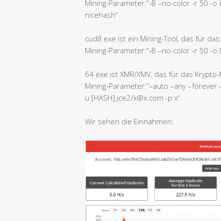
Mining-Parameter:“-B –no-color -r 50 -o 8
nicehash“
cud8.exe ist ein Mining-Tool, das für das
Mining-Parameter:“-B –no-color -r 50 -o 
64.exe ist XMR/XMV, das für das Krypto-
Mining-Parameter:“–auto –any –forever 
u [HASH].jce2/x@x.com -p x“
Wir sehen die Einnahmen: