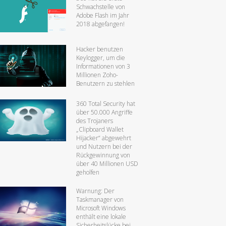
Schwachstelle von
Adobe Flash im Jahr
2018 abgefangen!
Hacker benutzen
Keylogger, um die
Informationen von 3
Millionen Zoho-
Benutzern zu stehlen
360 Total Security hat
über 50.000 Angriffe
des Trojaners
„Clipboard Wallet
Hijacker“ abgewehrt
und Nutzern bei der
Rückgewinnung von
über 40 Millionen USD
geholfen
Warnung: Der
Taskmanager von
Microsoft Windows
enthält eine lokale
Sicherheitslücke bei