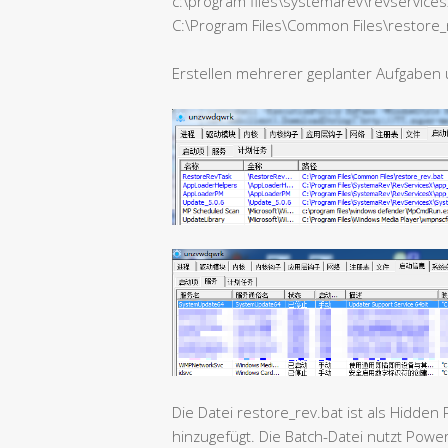
c:\program files\systemarev\revservic
C:\Program Files\Common Files\restore_
Erstellen mehrerer geplanter Aufgaben
Die Datei restore_rev.bat ist als Hidden
hinzugefügt. Die Batch-Datei nutzt Powe