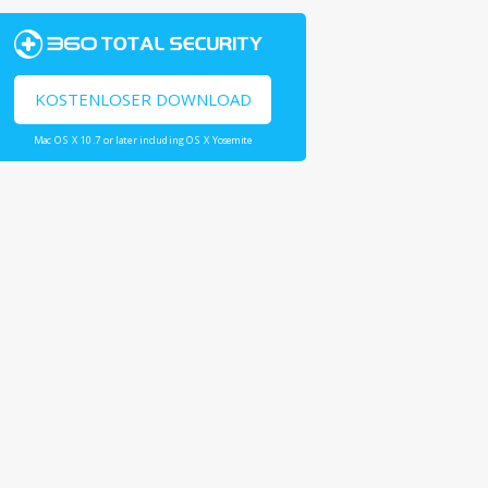
KOSTENLOSER DOWNLOAD
Mac OS X 10.7 or later including OS X Yosemite