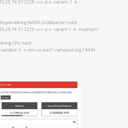
5.25.74.57:2228 -u x -p x –variant -1 -k –
 Krypto-Mining NVIDIA-Grafikkarten nutzt
85.25.74.57:2229 -u x -p x –variant 1 -k –nicehash“
Mining CPU nutzt
–variation 3 -o xmr-us-east1.nanopool.org:14444 -