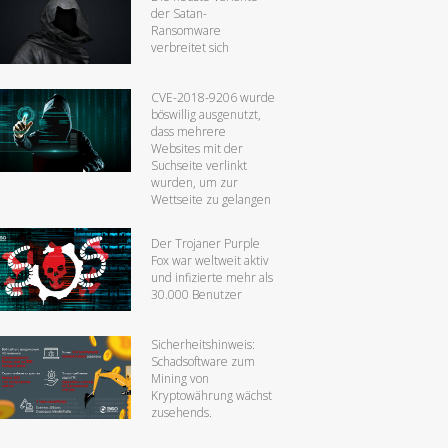
der Satan-
Ransomware
verbreitet sich
CVE-2018-9206 wurde
böswillig ausgenutzt,
dass mehrere
Websites mit der
Suchseite verlinkt
wurden, um zur
Wettseite zu gelangen
Der Trojaner Purple
Fox war weltweit aktiv
und infizierte mehr als
30.000 Benutzer
Sicherheitshinweis:
Schadsoftware zum
Mining von
Kryptowährung wächst
zusehends.