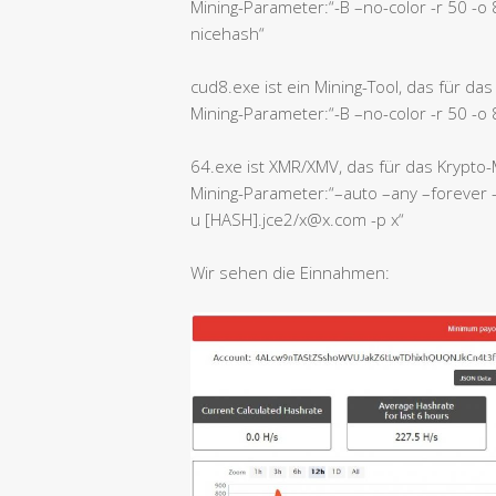
Mining-Parameter:“-B –no-color -r 50 -o 8
nicehash“
cud8.exe ist ein Mining-Tool, das für das
Mining-Parameter:“-B –no-color -r 50 -o 
64.exe ist XMR/XMV, das für das Krypto-
Mining-Parameter:“–auto –any –forever 
u [HASH].jce2/x@x.com -p x“
Wir sehen die Einnahmen: