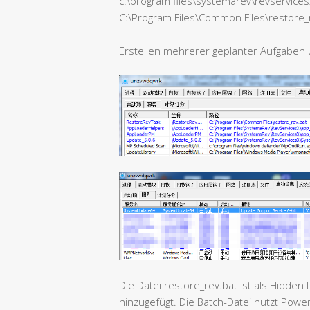
c:\program files\systemarev\revservic
C:\Program Files\Common Files\restore_
Erstellen mehrerer geplanter Aufgaben
Die Datei restore_rev.bat ist als Hidden
hinzugefügt. Die Batch-Datei nutzt Powe