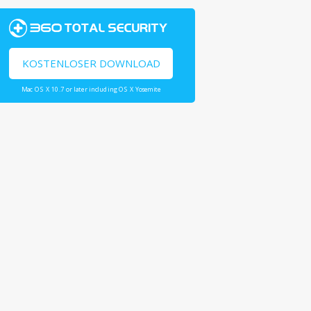
KOSTENLOSER DOWNLOAD
Mac OS X 10.7 or later including OS X Yosemite