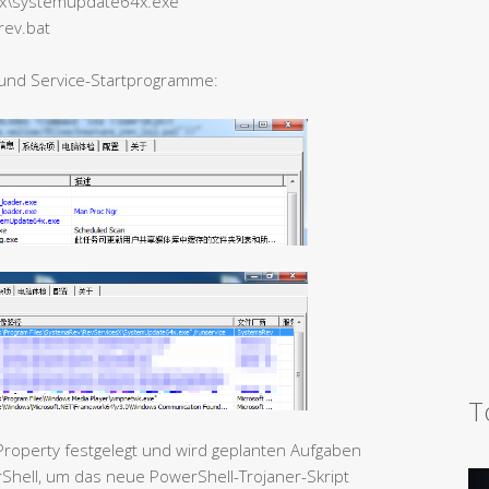
esx\systemupdate64x.exe
rev.bat
 und Service-Startprogramme:
T
 Property festgelegt und wird geplanten Aufgaben
rShell, um das neue PowerShell-Trojaner-Skript