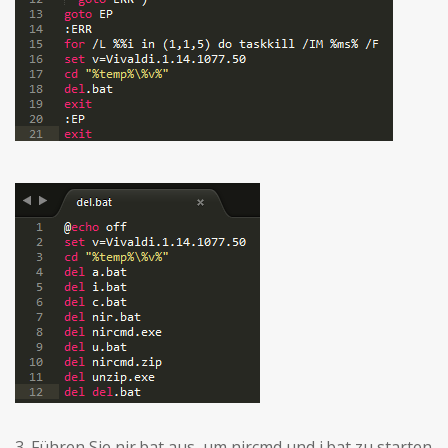
3. Führen Sie nir.bat aus, um nircmd und i.bat zu starten