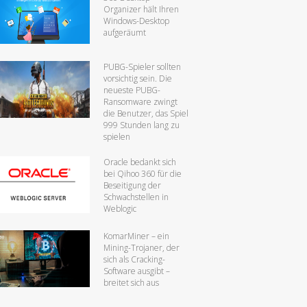
Organizer hält Ihren
Windows-Desktop
aufgeräumt
PUBG-Spieler sollten
vorsichtig sein. Die
neueste PUBG-
Ransomware zwingt
die Benutzer, das Spiel
999 Stunden lang zu
spielen
Oracle bedankt sich
bei Qihoo 360 für die
Beseitigung der
Schwachstellen in
Weblogic
KomarMiner – ein
Mining-Trojaner, der
sich als Cracking-
Software ausgibt –
breitet sich aus