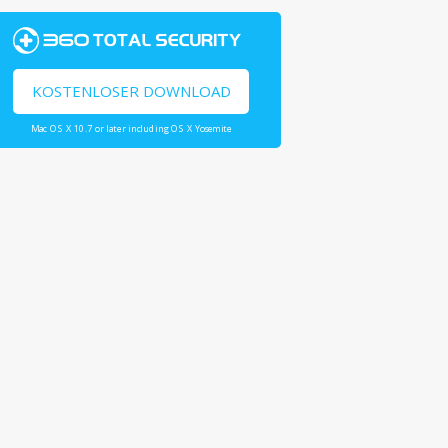
KOSTENLOSER DOWNLOAD
Mac OS X 10.7 or later including OS X Yosemite