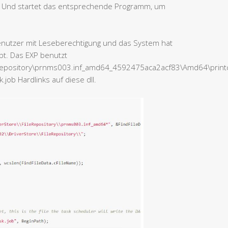
dll Und startet das entsprechende Programm, um
nutzer mit Leseberechtigung und das System hat
ibt. Das EXP benutzt
epository\prnms003.inf_amd64_4592475aca2acf83\Amd64\printcon
ob Hardlinks auf diese dll.