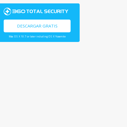
DESCARGAR GRATIS
Mac OS X 10.7 or later including OS X Yosemite