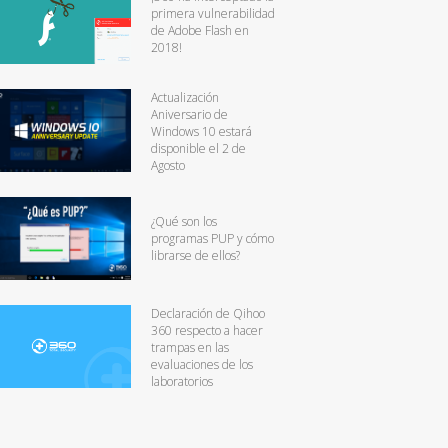
primera vulnerabilidad
de Adobe Flash en
2018!
Actualización
Aniversario de
Windows 10 estará
disponible el 2 de
Agosto
¿Qué son los
programas PUP y cómo
librarse de ellos?
Declaración de Qihoo
360 respecto a hacer
trampas en las
evaluaciones de los
laboratorios