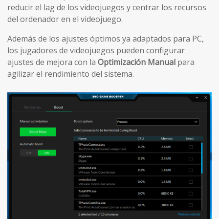
reducir el lag de los videojuegos y centrar los recursos
del ordenador en el videojuego.
Además de los ajustes óptimos ya adaptados para PC,
los jugadores de videojuegos pueden configurar
ajustes de mejora con la
Optimización Manual
para
agilizar el rendimiento del sistema.