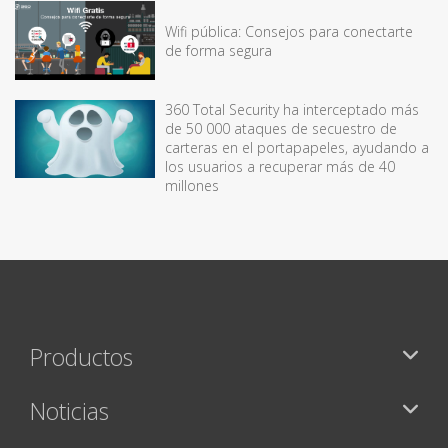
Wifi pública: Consejos para conectarte
de forma segura
360 Total Security ha interceptado más
de 50 000 ataques de secuestro de
carteras en el portapapeles, ayudando a
los usuarios a recuperar más de 40
millones
Productos
Noticias