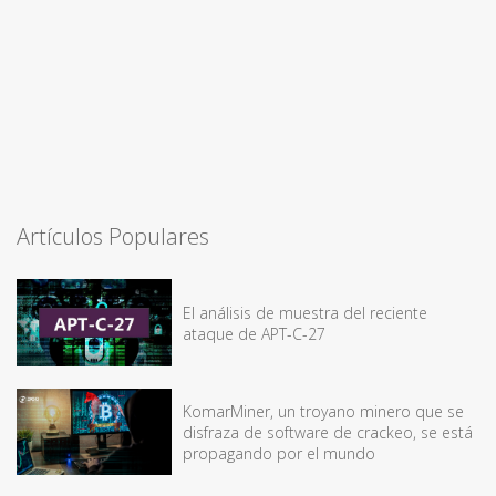
Artículos Populares
El análisis de muestra del reciente
ataque de APT-C-27
KomarMiner, un troyano minero que se
disfraza de software de crackeo, se está
propagando por el mundo