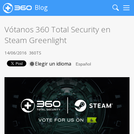
Blog
Search
Me
Vótanos 360 Total Security en
Steam Greenlight
14/06/2016
360TS
Elegir un idioma