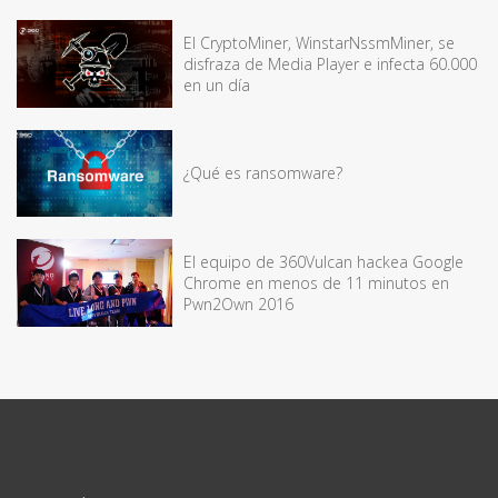
El CryptoMiner, WinstarNssmMiner, se
disfraza de Media Player e infecta 60.000
en un día
¿Qué es ransomware?
El equipo de 360Vulcan hackea Google
Chrome en menos de 11 minutos en
Pwn2Own 2016