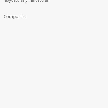
mayúsculas y minúsculas.”
Compartir: