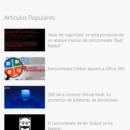
Artículos Populares
Aviso de seguridad: se está produciendo
un ataque masivo de ransomware “Bad
Rabbit”
Ransomware Cerber apunta a Office 365
360 da a conocer Virtual Vault; Su
protector de billeteras de blockchain
El ransomware de Mr. Robot ya ha
llegado