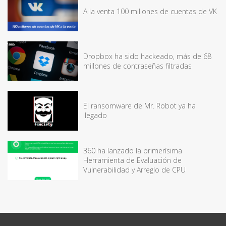
A la venta 100 millones de cuentas de VK
Dropbox ha sido hackeado, más de 68
millones de contraseñas filtradas
El ransomware de Mr. Robot ya ha
llegado
360 ha lanzado la primerísima
Herramienta de Evaluación de
Vulnerabilidad y Arreglo de CPU