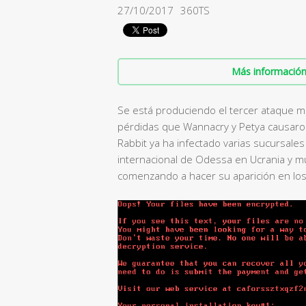
27/10/2017
360TS
Más información 
Se está produciendo el tercer ataque ma
pérdidas que Wannacry y Petya causar
Rabbit ya ha infectado varias sucursal
internacional de Odessa en Ucrania y m
comenzando a hacer su aparición en lo