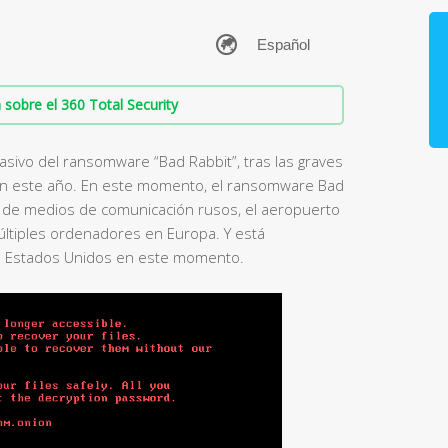
sobre el 360 Total Security
sivo del ransomware “Bad Rabbit”, tras las graves
on este año. En este momento, el ransomware Bad
es de medios de comunicación rusos, el aeropuerto
últiples ordenadores en Europa. Y está
s Estados Unidos en este momento.