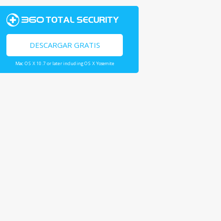
DESCARGAR GRATIS
Mac OS X 10.7 or later including OS X Yosemite