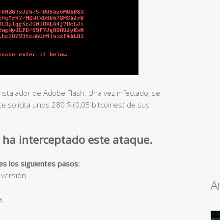
instalador de Adobe Flash. Una vez infectado, se
te solicita unos 280 $ (0,05 bitcoines) de sus
 ha interceptado este ataque.
 los siguientes pasos:
a versión
A
a