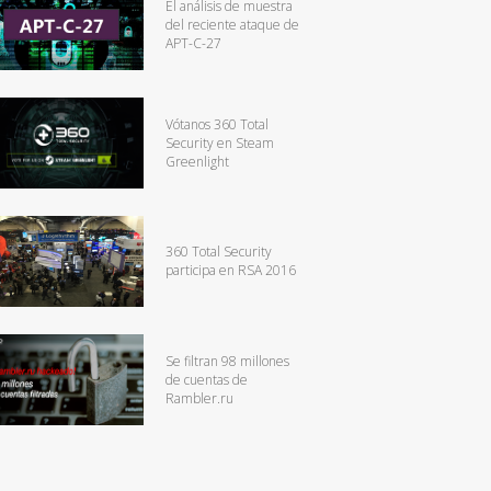
El análisis de muestra
del reciente ataque de
APT-C-27
Vótanos 360 Total
Security en Steam
Greenlight
360 Total Security
participa en RSA 2016
Se filtran 98 millones
de cuentas de
Rambler.ru