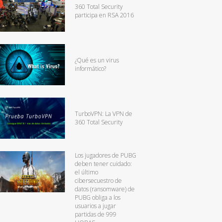
360 Total Security
participa en RSA 2016
¿Qué es un virus
informático?
TurboVPN: La VPN de
360 Total Security
Los jugadores de PUBG
deben tener cuidado:
el último
cibersecuestro de
datos (ransomware) de
PUBG obliga a los
usuarios a jugar
partidas de 999