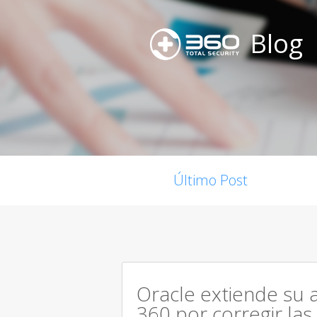
Blog
Último Post
Oracle extiende su 
360 por corregir las