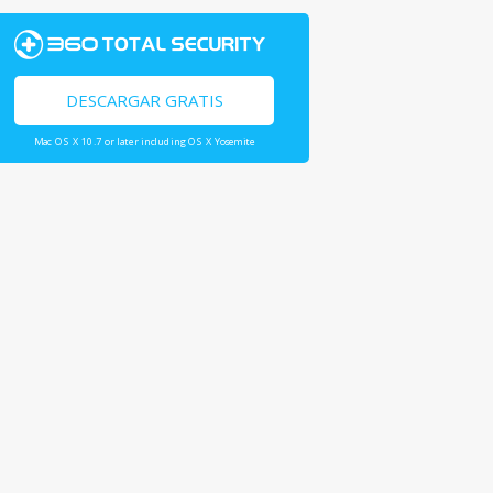
DESCARGAR GRATIS
Mac OS X 10.7 or later including OS X Yosemite