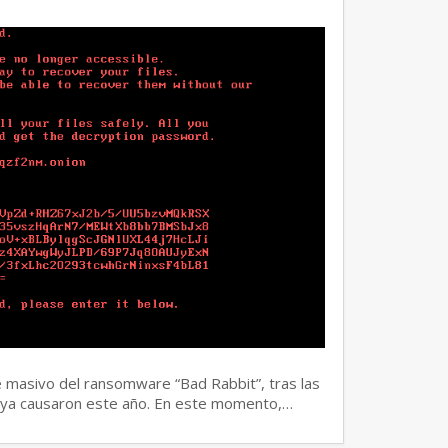
e masivo del ransomware “Bad Rabbit”, tras las
tya causaron este año. En este momento,…