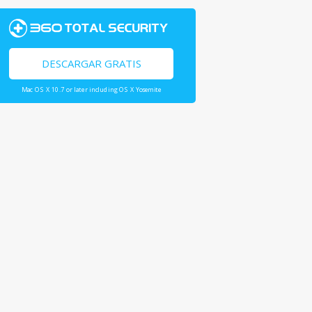
DESCARGAR GRATIS
Mac OS X 10.7 or later including OS X Yosemite