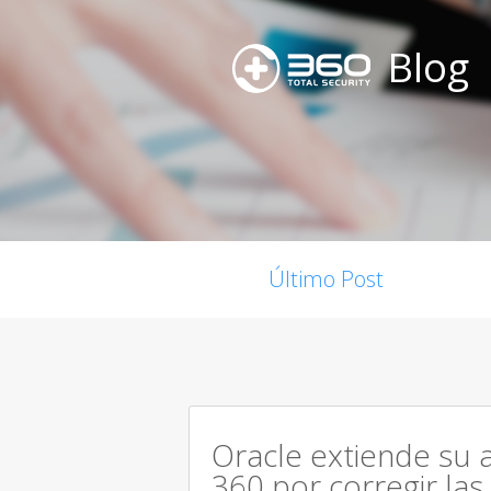
Blog
Último Post
Oracle extiende su 
360 por corregir las