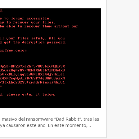
e masivo del ransomware “Bad Rabbit”, tras las
tya causaron este año. En este momento,…