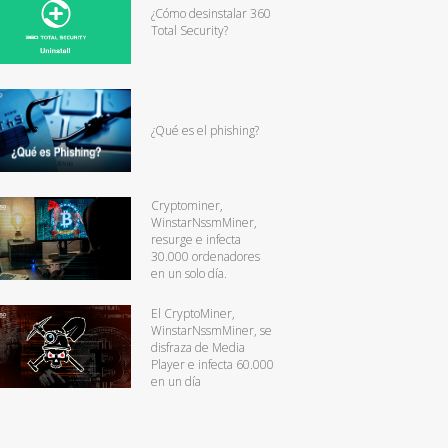
¿Cómo desinstalar 360
Total Security?
¿Qué es el phishing?
Cryptominer,
WinstarNssmMiner,
resurge e infecta
30.000 ordenadores
en un solo día.
El CryptoMiner,
WinstarNssmMiner, se
disfraza de Media
Player e infecta 60.000
en un día