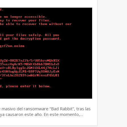
e masivo del ransomware “Bad Rabbit”, tras las
tya causaron este año. En este momento,…