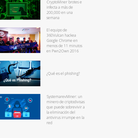
CryptoMiner brotes e
infecta a más de
200,000 en una
semana
El equipo de
360Vulcan hackea
Google Chrome en
menos de 11 minutos
en Pwn2Own 2016
¿Qué es el phishing?
SystemarevMiner: un
minero de criptodivisas
que puede sobrevivir a
la eliminación del
antivirus irrumpe en la
red