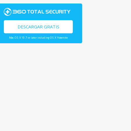
DESCARGAR GRATIS
Mac OS X 10.7 or later including OS X Yosemite