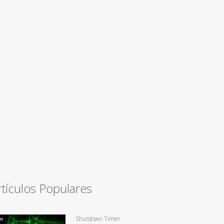
rtículos Populares
Shutdown Timer