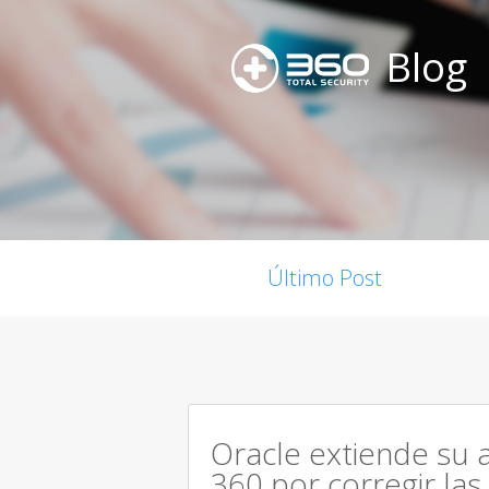
Blog
Último Post
Oracle extiende su 
360 por corregir las