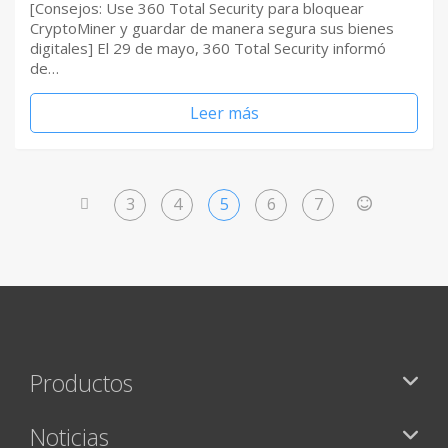
[Consejos: Use 360 Total Security para bloquear
CryptoMiner y guardar de manera segura sus bienes
digitales] El 29 de mayo, 360 Total Security informó
de…
Leer más
3
4
5
6
7
<
>
Productos
Noticias