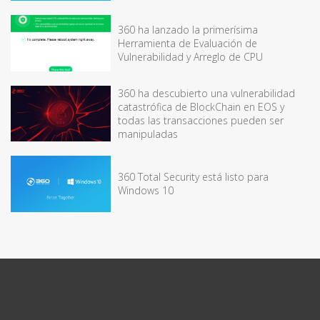
360 ha lanzado la primerísima
Herramienta de Evaluación de
Vulnerabilidad y Arreglo de CPU
360 ha descubierto una vulnerabilidad
catastrófica de BlockChain en EOS y
todas las transacciones pueden ser
manipuladas
360 Total Security está listo para
Windows 10