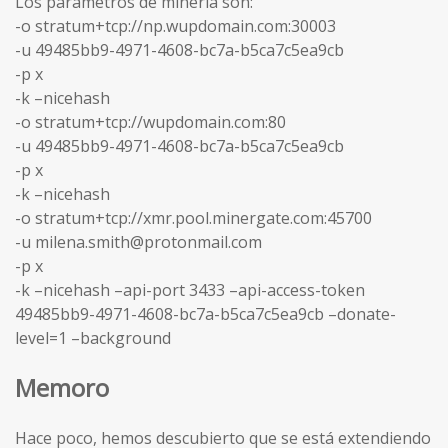
Los parámetros de minería son:
-o stratum+tcp://np.wupdomain.com:30003
-u 49485bb9-4971-4608-bc7a-b5ca7c5ea9cb
-p x
-k –nicehash
-o stratum+tcp://wupdomain.com:80
-u 49485bb9-4971-4608-bc7a-b5ca7c5ea9cb
-p x
-k –nicehash
-o stratum+tcp://xmr.pool.minergate.com:45700
-u milena.smith@protonmail.com
-p x
-k –nicehash –api-port 3433 –api-access-token
49485bb9-4971-4608-bc7a-b5ca7c5ea9cb –donate-
level=1 –background
Memoro
Hace poco, hemos descubierto que se está extendiendo