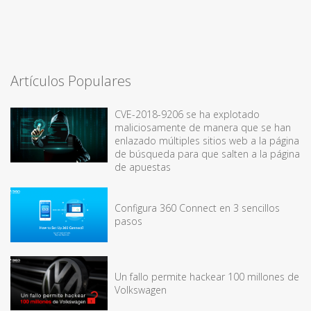
Artículos Populares
CVE-2018-9206 se ha explotado
maliciosamente de manera que se han
enlazado múltiples sitios web a la página
de búsqueda para que salten a la página
de apuestas
Configura 360 Connect en 3 sencillos
pasos
Un fallo permite hackear 100 millones de
Volkswagen